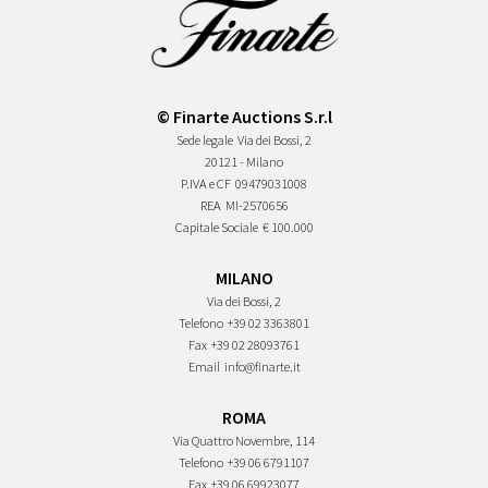
© Finarte Auctions S.r.l
Sede legale
Via dei Bossi, 2
20121 - Milano
P.IVA e CF
09479031008
REA
MI-2570656
Capitale Sociale
€ 100.000
MILANO
Via dei Bossi, 2
Telefono
+39 02 3363801
Fax
+39 02 28093761
Email
info@finarte.it
ROMA
Via Quattro Novembre, 114
Telefono
+39 06 6791107
Fax
+39 06 69923077