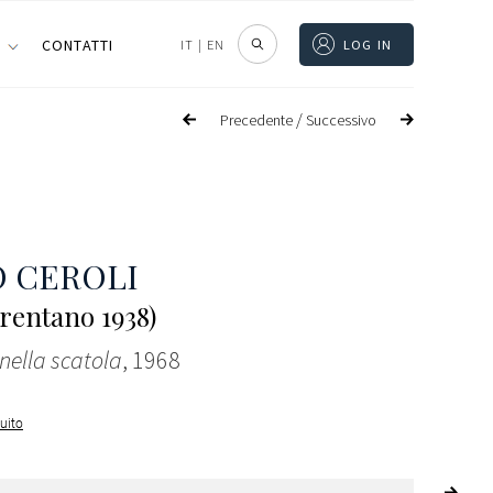
I
CONTATTI
IT
|
EN
LOG IN
/
Precedente
Successivo
 CEROLI
Frentano 1938)
 nella scatola
, 1968
guito