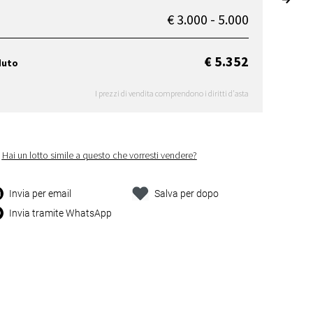
€ 3.000 - 5.000
€ 5.352
duto
I prezzi di vendita comprendono i diritti d'asta
Hai un lotto simile a questo che vorresti vendere?
Invia per email
Salva per dopo
Invia tramite WhatsApp