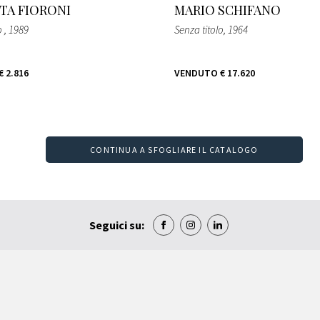
TA FIORONI
MARIO SCHIFANO
o
, 1989
Senza titolo
, 1964
€ 2.816
VENDUTO
€ 17.620
CONTINUA A SFOGLIARE IL CATALOGO
Seguici su: