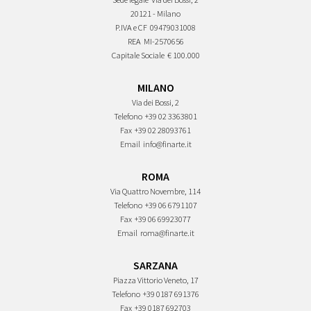
20121 - Milano
P.IVA e CF
09479031008
REA
MI-2570656
Capitale Sociale
€ 100.000
MILANO
Via dei Bossi, 2
Telefono
+39 02 3363801
Fax
+39 02 28093761
Email
info@finarte.it
ROMA
Via Quattro Novembre, 114
Telefono
+39 06 6791107
Fax
+39 06 69923077
Email
roma@finarte.it
SARZANA
Piazza Vittorio Veneto, 17
Telefono
+39 0187 691376
Fax
+39 0187 692703