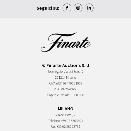
Seguici su:
© Finarte Auctions S.r.l
Sede legale
Via dei Bossi, 2
20121 - Milano
P.IVA e CF
09479031008
REA
MI-2570656
Capitale Sociale
€ 100.000
MILANO
Via dei Bossi, 2
Telefono
+39 02 3363801
Fax
+39 02 28093761