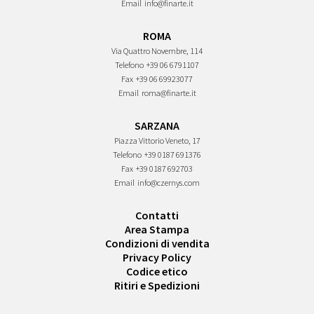
Email
info@finarte.it
ROMA
Via Quattro Novembre, 114
Telefono
+39 06 6791107
Fax
+39 06 69923077
Email
roma@finarte.it
SARZANA
Piazza Vittorio Veneto, 17
Telefono
+39 0187 691376
Fax
+39 0187 692703
Email
info@czernys.com
Contatti
Area Stampa
Condizioni di vendita
Privacy Policy
Codice etico
Ritiri e Spedizioni