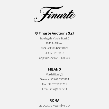
© Finarte Auctions S.r.l
Sede legale
Via dei Bossi, 2
20121 - Milano
P.IVA e CF
09479031008
REA
MI-2570656
Capitale Sociale
€ 100.000
MILANO
Via dei Bossi, 2
Telefono
+39 02 3363801
Fax
+39 02 28093761
Email
info@finarte.it
ROMA
Via Quattro Novembre, 114