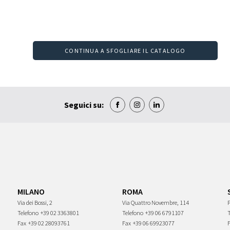
CONTINUA A SFOGLIARE IL CATALOGO
Seguici su:
MILANO
ROMA
Via dei Bossi, 2
Via Quattro Novembre, 114
P
Telefono
+39 02 3363801
Telefono
+39 06 6791107
Fax
+39 02 28093761
Fax
+39 06 69923077