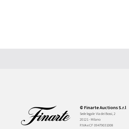
© Finarte Auctions S.r.l
Sede legale
Via dei Bossi, 2
20121 - Milano
P.IVA e CF
09479031008