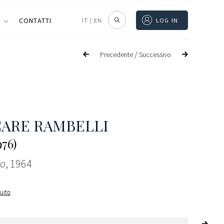
I
CONTATTI
IT
|
EN
LOG IN
/
Precedente
Successivo
ARE RAMBELLI
976)
lo
, 1964
guito