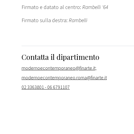
Firmato e datato al centro:
Rambelli '64
Firmato sulla destra:
Rambelli
Contatta il dipartimento
modernoecontemporaneo@finarte.it;
modernoecontemporaneo.roma@finarte.it
02 3363801 - 06 6791107