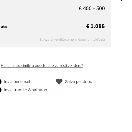
€ 400 - 500
€ 1.088
duto
I prezzi di vendita comprendono i diritti d'asta
Hai un lotto simile a questo che vorresti vendere?
Invia per email
Salva per dopo
Invia tramite WhatsApp