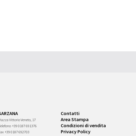
SARZANA
Contatti
Area Stampa
iazza Vittorio Veneto, 17
Condizioni di vendita
Telefono
+39 0187 691376
Privacy Policy
Fax
+39 0187 692703