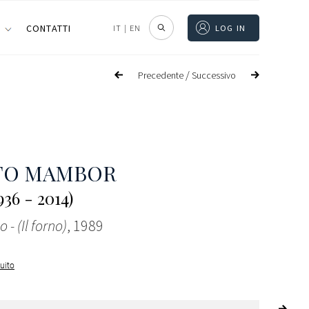
I
CONTATTI
IT
|
EN
LOG IN
/
Precedente
Successivo
TO MAMBOR
36 - 2014)
 - (Il forno)
, 1989
guito