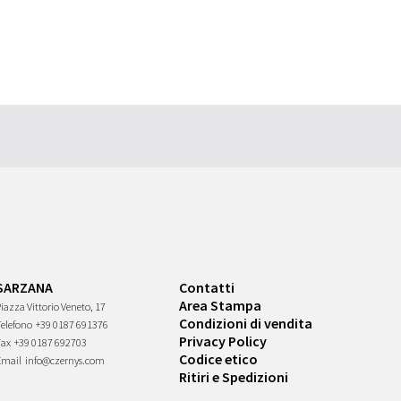
SARZANA
Contatti
Area Stampa
iazza Vittorio Veneto, 17
Condizioni di vendita
Telefono
+39 0187 691376
Privacy Policy
Fax
+39 0187 692703
Codice etico
Email
info@czernys.com
Ritiri e Spedizioni