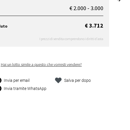
€ 2.000 - 3.000
€ 3.712
duto
I prezzi di vendita comprendono i diritti d'asta
Hai un lotto simile a questo che vorresti vendere?
Invia per email
Salva per dopo
Invia tramite WhatsApp