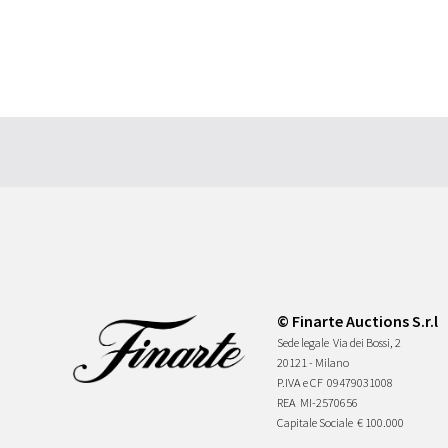
© Finarte Auctions S.r.l
Sede legale
Via dei Bossi, 2
20121 - Milano
P.IVA e CF
09479031008
REA
MI-2570656
Capitale Sociale
€ 100.000