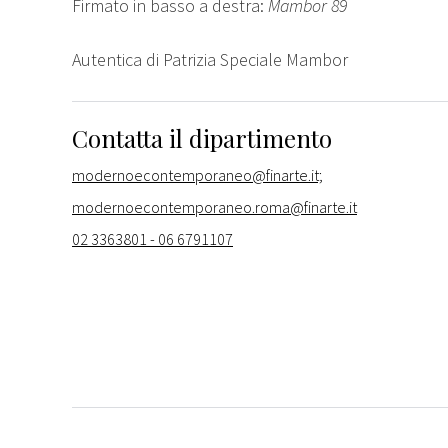
Firmato in basso a destra:
Mambor 89
Autentica di Patrizia Speciale Mambor
Contatta il dipartimento
modernoecontemporaneo@finarte.it;
modernoecontemporaneo.roma@finarte.it
02 3363801 - 06 6791107