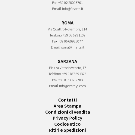
Fax
+39 02 28093761
Email
info@finarte.it
ROMA
Via Quattro Novembre, 114
Telefono
+39 06 6791107
Fax
+39 06 69923077
Email
roma@finarte.it
SARZANA
Piazza Vittorio Veneto, 17
Telefono
+39 0187 691376
Fax
+39 0187 692703
Email
info@czernys.com
Contatti
Area Stampa
Condizioni di vendita
Privacy Policy
Codice etico
Ritiri e Spedizioni