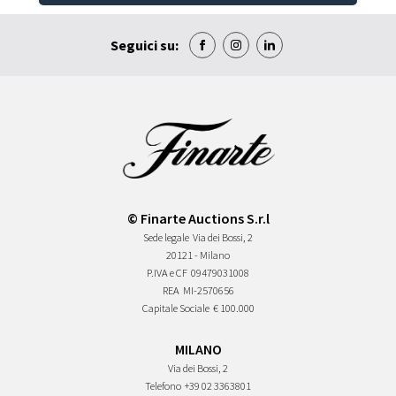
Seguici su:
© Finarte Auctions S.r.l
Sede legale
Via dei Bossi, 2
20121 - Milano
P.IVA e CF
09479031008
REA
MI-2570656
Capitale Sociale
€ 100.000
MILANO
Via dei Bossi, 2
Telefono
+39 02 3363801