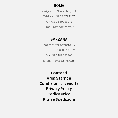
ROMA
Via Quattro Novembre, 114
Telefono
+39 06 6791107
Fax
+39 06 69923077
Email
roma@finarte.it
SARZANA
Piazza Vittorio Veneto, 17
Telefono
+39 0187 691376
Fax
+39 0187 692703
Email
info@czernys.com
Contatti
Area Stampa
Condizioni di vendita
Privacy Policy
Codice etico
Ritiri e Spedizioni