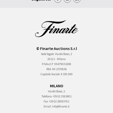
© Finarte Auctions S.r.l
Sede legale
Via dei Bossi, 2
20121 - Milano
P.IVA e CF
09479031008
REA
MI-2570656
Capitale Sociale
€ 100.000
MILANO
Via dei Bossi, 2
Telefono
+39 02 3363801
Fax
+39 02 28093761
Email
info@finarte.it