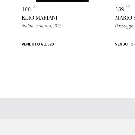
188
189
ELIO MARIANI
MARIO 
Andata e ritorno
, 1972
Paesaggio
VENDUTO
€ 1.920
VENDUTO