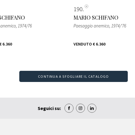
190
SCHIFANO
MARIO SCHIFANO
 anemico
, 1974/76
Paesaggio anemico
, 1974/'76
€ 6.360
VENDUTO
€ 6.360
CONTINUA A SFOGLIARE IL CATALOGO
Seguici su: