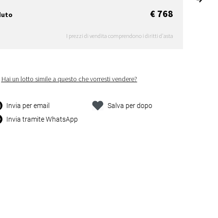
€ 768
duto
I prezzi di vendita comprendono i diritti d'asta
Hai un lotto simile a questo che vorresti vendere?
Invia per email
Salva per dopo
Invia tramite WhatsApp