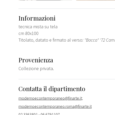
Informazioni
tecnica mista su tela
cm 80x100
Titolato, datato e firmato al verso
: "Bocca" '72 Cam
Provenienza
Collezione privata.
Contatta il dipartimento
modernoecontemporaneo@finarte.it;
modernoecontemporaneo.roma@finarte.it
02 3363801 - 06 6791107