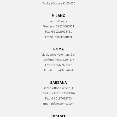
Capitale Sociale
€ 100.000
MILANO
Via dei Bossi, 2
Telefono
+39 02 3363801
Fax
+39 02 28093761
Email
info@finarte.it
ROMA
Via Quattro Novembre, 114
Telefono
+39 06 6791107
Fax
+39 06 69923077
Email
roma@finarte.it
SARZANA
Piazza Vittorio Veneto, 17
Telefono
+39 0187 691376
Fax
+39 0187 692703
Email
info@czernys.com
Contatti