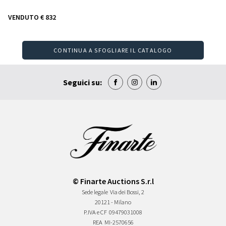
VENDUTO
€ 832
CONTINUA A SFOGLIARE IL CATALOGO
Seguici su:
© Finarte Auctions S.r.l
Sede legale
Via dei Bossi, 2
20121 - Milano
P.IVA e CF
09479031008
REA
MI-2570656