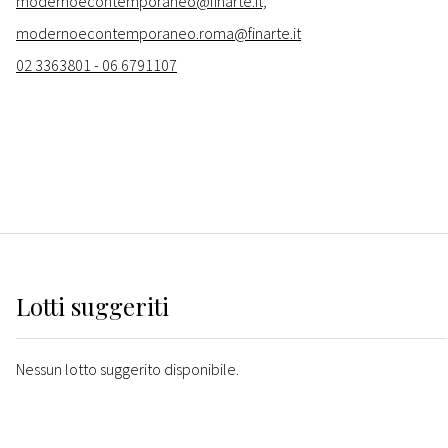
modernoecontemporaneo@finarte.it;
modernoecontemporaneo.roma@finarte.it
02 3363801 - 06 6791107
Lotti suggeriti
Nessun lotto suggerito disponibile.