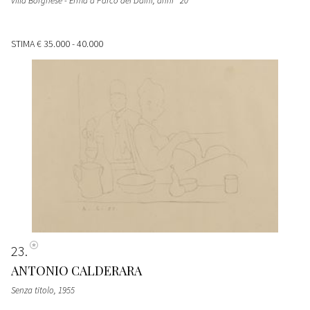
Villa Borghese - Erma a Parco dei Daini
, anni ' 20
STIMA
€ 35.000 - 40.000
23
ANTONIO CALDERARA
Senza titolo
, 1955