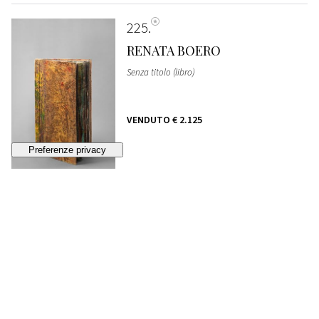
225
RENATA BOERO
Senza titolo (libro)
VENDUTO
€ 2.125
226
CHRISTO E JEANNE CLAUDE
a) Disegno 1-2 b) Disegno 3-4
STIMA
€ 8.000 - 10.000