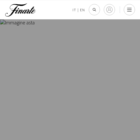
IT
|
EN