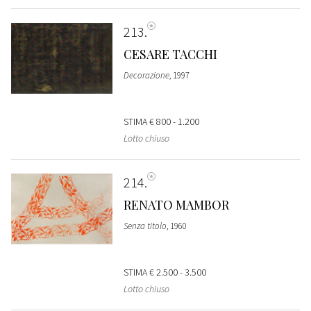
213
CESARE TACCHI
Decorazione
, 1997
STIMA
€ 800 - 1.200
Lotto chiuso
214
RENATO MAMBOR
Senza titolo
, 1960
STIMA
€ 2.500 - 3.500
Lotto chiuso