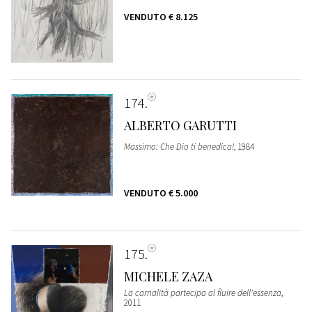
VENDUTO
€ 8.125
174
ALBERTO GARUTTI
Massimo: Che Dio ti benedica!
, 1984
VENDUTO
€ 5.000
175
MICHELE ZAZA
La carnalità partecipa al fluire dell'essenza
,
2011