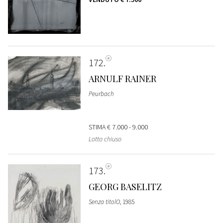
172
ARNULF RAINER
Peurbach
STIMA
€ 7.000 - 9.000
Lotto chiuso
173
GEORG BASELITZ
Senza titolO
, 1985