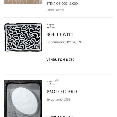
STIMA
€ 3.000 - 5.000
Lotto chiuso
170
SOL LEWITT
Bruschstrokes, White
, 1996
VENDUTO
€ 8.750
171
PAOLO ICARO
Senza titolo
, 1992
VENDUTO
€ 7.500