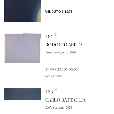
VENDUTO
€ 4.375
164
RODOLFO ARICÒ
Tenero è il giorno
, 1976
STIMA
€ 23.000 - 25.000
Lotto chiuso
165
CARLO BATTAGLIA
Oinio secondo
, 1973