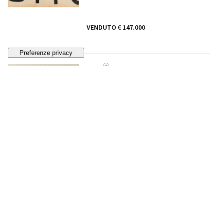
VENDUTO
€ 147.000
178
SHŪSAKU ARAKAWA
Self Portrait
, 1967
VENDUTO
€ 11.250
179
DENNIS OPPENHEIM