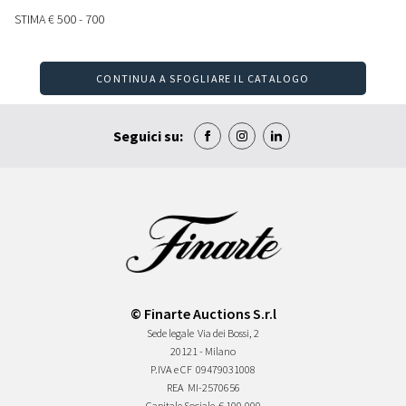
STIMA
€ 500 - 700
CONTINUA A SFOGLIARE IL CATALOGO
Seguici su:
© Finarte Auctions S.r.l
Sede legale
Via dei Bossi, 2
20121 - Milano
P.IVA e CF
09479031008
REA
MI-2570656
Capitale Sociale
€ 100.000