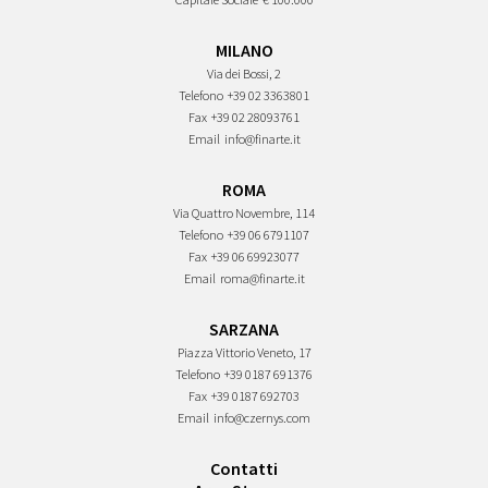
MILANO
Via dei Bossi, 2
Telefono
+39 02 3363801
Fax
+39 02 28093761
Email
info@finarte.it
ROMA
Via Quattro Novembre, 114
Telefono
+39 06 6791107
Fax
+39 06 69923077
Email
roma@finarte.it
SARZANA
Piazza Vittorio Veneto, 17
Telefono
+39 0187 691376
Fax
+39 0187 692703
Email
info@czernys.com
Contatti