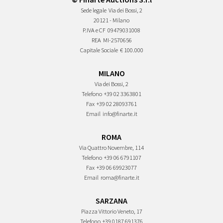
Sede legale
Via dei Bossi, 2
20121 - Milano
P.IVA e CF
09479031008
REA
MI-2570656
Capitale Sociale
€ 100.000
MILANO
Via dei Bossi, 2
Telefono
+39 02 3363801
Fax
+39 02 28093761
Email
info@finarte.it
ROMA
Via Quattro Novembre, 114
Telefono
+39 06 6791107
Fax
+39 06 69923077
Email
roma@finarte.it
SARZANA
Piazza Vittorio Veneto, 17
Telefono
+39 0187 691376