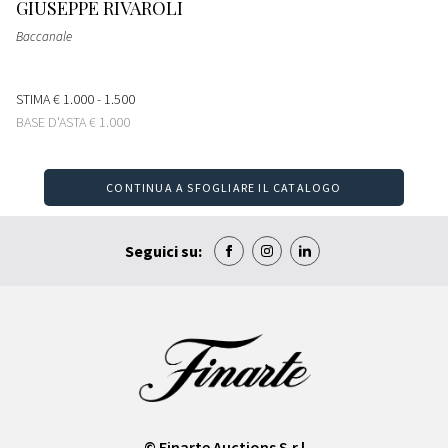
GIUSEPPE RIVAROLI
Baccanale
STIMA
€ 1.000 - 1.500
BASE D'ASTA
€ 1.000
CONTINUA A SFOGLIARE IL CATALOGO
Seguici su:
© Finarte Auctions S.r.l