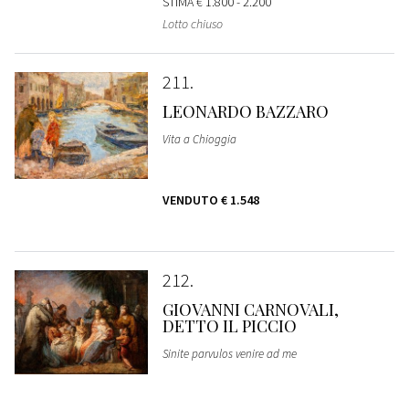
STIMA
€ 1.800 - 2.200
Lotto chiuso
211
LEONARDO BAZZARO
Vita a Chioggia
VENDUTO
€ 1.548
212
GIOVANNI CARNOVALI,
DETTO IL PICCIO
Sinite parvulos venire ad me