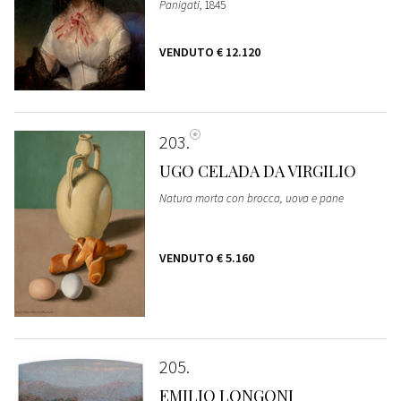
Panigati
, 1845
VENDUTO
€ 12.120
203
UGO CELADA DA VIRGILIO
Natura morta con brocca, uova e pane
VENDUTO
€ 5.160
205
EMILIO LONGONI