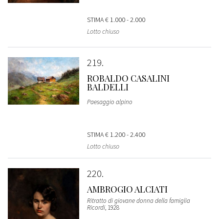
STIMA
€ 1.000 - 2.000
Lotto chiuso
219
ROBALDO CASALINI
BALDELLI
Paesaggio alpino
STIMA
€ 1.200 - 2.400
Lotto chiuso
220
AMBROGIO ALCIATI
Ritratto di giovane donna della famiglia
Ricordi
, 1928