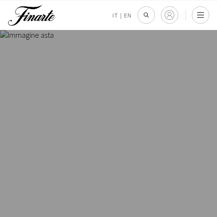
IT
|
EN