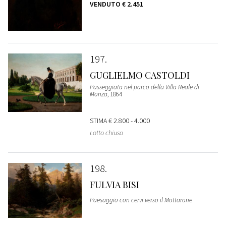
VENDUTO
€ 2.451
197
GUGLIELMO CASTOLDI
Passeggiata nel parco della Villa Reale di
Monza
, 1864
STIMA
€ 2.800 - 4.000
Lotto chiuso
198
FULVIA BISI
Paesaggio con cervi verso il Mottarone