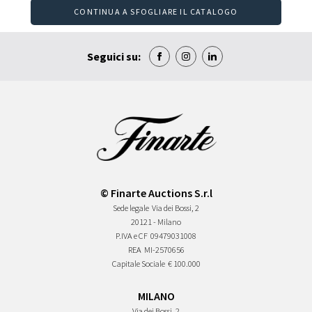
CONTINUA A SFOGLIARE IL CATALOGO
Seguici su:
© Finarte Auctions S.r.l
Sede legale
Via dei Bossi, 2
20121 - Milano
P.IVA e CF
09479031008
REA
MI-2570656
Capitale Sociale
€ 100.000
MILANO
Via dei Bossi, 2