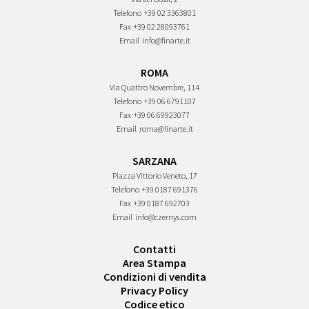
Telefono
+39 02 3363801
Fax
+39 02 28093761
Email
info@finarte.it
ROMA
Via Quattro Novembre, 114
Telefono
+39 06 6791107
Fax
+39 06 69923077
Email
roma@finarte.it
SARZANA
Piazza Vittorio Veneto, 17
Telefono
+39 0187 691376
Fax
+39 0187 692703
Email
info@czernys.com
Contatti
Area Stampa
Condizioni di vendita
Privacy Policy
Codice etico