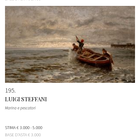
195
LUIGI STEFFANI
Marina e pescatori
STIMA
€ 3.000 - 5.000
BASE D'ASTA
€ 3.000