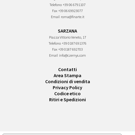
Telefono
+39 06 6791107
Fax
+39 06 69923077
Email
roma@finarte.it
SARZANA
Piazza Vittorio Veneto, 17
Telefono
+39 0187 691376
Fax
+39 0187 692703
Email
info@czernys.com
Contatti
Area Stampa
Condizioni di vendita
Privacy Policy
Codice etico
Ritiri e Spedizioni