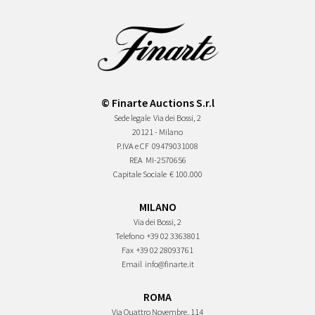
© Finarte Auctions S.r.l
Sede legale
Via dei Bossi, 2
20121 - Milano
P.IVA e CF
09479031008
REA
MI-2570656
Capitale Sociale
€ 100.000
MILANO
Via dei Bossi, 2
Telefono
+39 02 3363801
Fax
+39 02 28093761
Email
info@finarte.it
ROMA
Via Quattro Novembre, 114