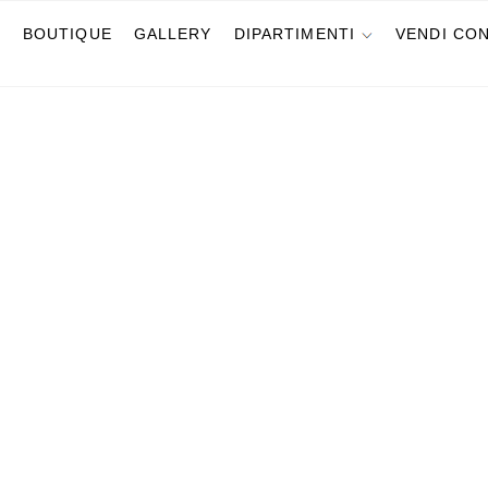
G
BOUTIQUE
GALLERY
DIPARTIMENTI
VENDI CON
DÌ 8 GIUGNO 2022, ORE 15:00 •
MILANO
11
CARL
(Darmsta
Giovane d
STIMA