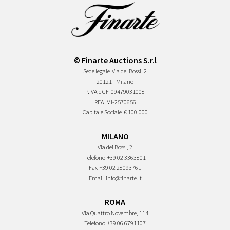
© Finarte Auctions S.r.l
Sede legale
Via dei Bossi, 2
20121 - Milano
P.IVA e CF
09479031008
REA
MI-2570656
Capitale Sociale
€ 100.000
MILANO
Via dei Bossi, 2
Telefono
+39 02 3363801
Fax
+39 02 28093761
Email
info@finarte.it
ROMA
Via Quattro Novembre, 114
Telefono
+39 06 6791107