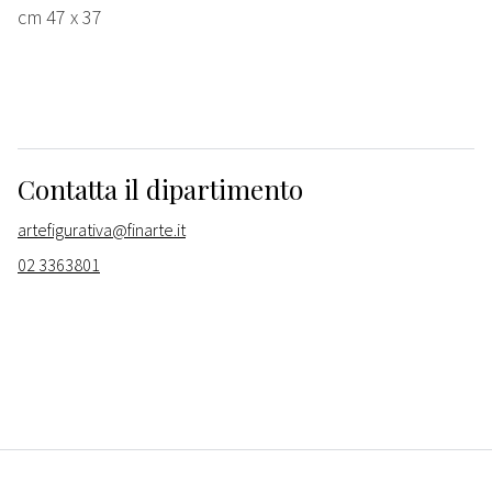
cm 47 x 37
Contatta il dipartimento
artefigurativa@finarte.it
02 3363801