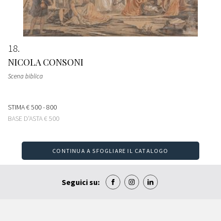
18
NICOLA CONSONI
Scena biblica
STIMA
€ 500 - 800
BASE D'ASTA
€ 500
CONTINUA A SFOGLIARE IL CATALOGO
Seguici su: