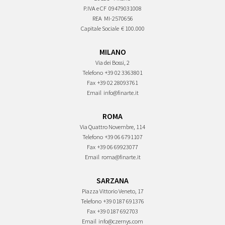
P.IVA e CF
09479031008
REA
MI-2570656
Capitale Sociale
€ 100.000
MILANO
Via dei Bossi, 2
Telefono
+39 02 3363801
Fax
+39 02 28093761
Email
info@finarte.it
ROMA
Via Quattro Novembre, 114
Telefono
+39 06 6791107
Fax
+39 06 69923077
Email
roma@finarte.it
SARZANA
Piazza Vittorio Veneto, 17
Telefono
+39 0187 691376
Fax
+39 0187 692703
Email
info@czernys.com