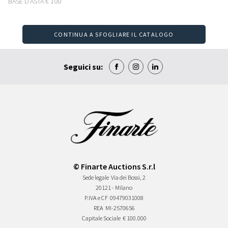
BASE D'ASTA
€ 100
CONTINUA A SFOGLIARE IL CATALOGO
Seguici su:
© Finarte Auctions S.r.l
Sede legale
Via dei Bossi, 2
20121 - Milano
P.IVA e CF
09479031008
REA
MI-2570656
Capitale Sociale
€ 100.000