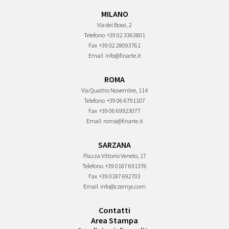
MILANO
Via dei Bossi, 2
Telefono
+39 02 3363801
Fax
+39 02 28093761
Email
info@finarte.it
ROMA
Via Quattro Novembre, 114
Telefono
+39 06 6791107
Fax
+39 06 69923077
Email
roma@finarte.it
SARZANA
Piazza Vittorio Veneto, 17
Telefono
+39 0187 691376
Fax
+39 0187 692703
Email
info@czernys.com
Contatti
Area Stampa