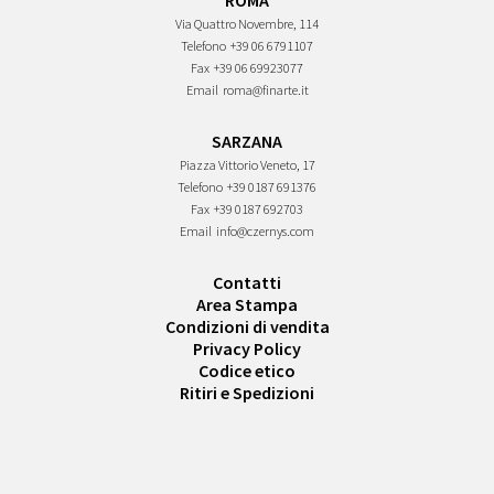
ROMA
Via Quattro Novembre, 114
Telefono
+39 06 6791107
Fax
+39 06 69923077
Email
roma@finarte.it
SARZANA
Piazza Vittorio Veneto, 17
Telefono
+39 0187 691376
Fax
+39 0187 692703
Email
info@czernys.com
Contatti
Area Stampa
Condizioni di vendita
Privacy Policy
Codice etico
Ritiri e Spedizioni