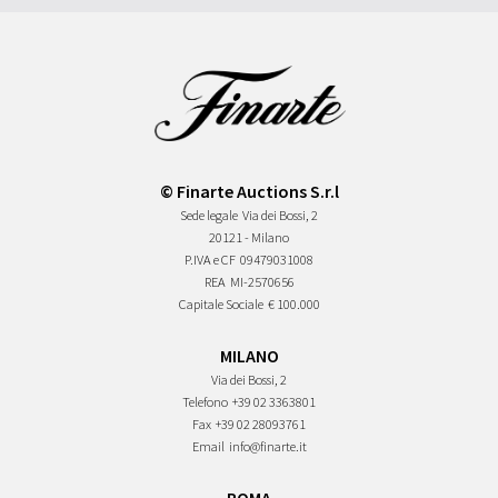
© Finarte Auctions S.r.l
Sede legale
Via dei Bossi, 2
20121 - Milano
P.IVA e CF
09479031008
REA
MI-2570656
Capitale Sociale
€ 100.000
MILANO
Via dei Bossi, 2
Telefono
+39 02 3363801
Fax
+39 02 28093761
Email
info@finarte.it