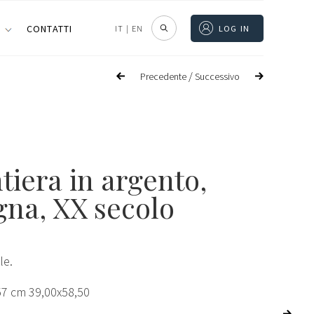
I
CONTATTI
IT
|
EN
LOG IN
/
Precedente
Successivo
tiera in argento,
gna, XX secolo
le.
57 cm 39,00x58,50