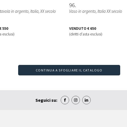
96
avola in argento, Italia, XX secolo
Vaso in argento, Italia XX secolo
€ 550
VENDUTO
€ 650
ta esclusi)
(diritti d'asta esclusi)
CONTINUA A SFOGLIARE IL CATALOGO
Seguici su: