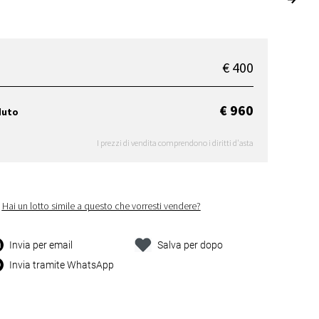
€ 400
€ 960
duto
I prezzi di vendita comprendono i diritti d'asta
Hai un lotto simile a questo che vorresti vendere?
Invia per email
Salva per dopo
Invia tramite WhatsApp