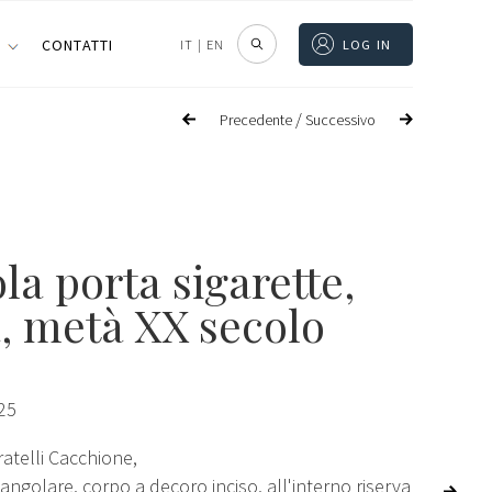
I
CONTATTI
IT
|
EN
LOG IN
/
Precedente
Successivo
la porta sigarette
,
a, metà XX secolo
25
ratelli Cacchione,
tangolare, corpo a decoro inciso, all'interno riserva