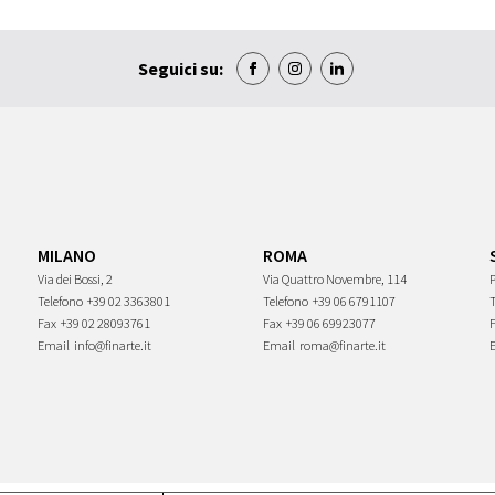
Seguici su:
MILANO
ROMA
Via dei Bossi, 2
Via Quattro Novembre, 114
P
Telefono
+39 02 3363801
Telefono
+39 06 6791107
Fax
+39 02 28093761
Fax
+39 06 69923077
Email
info@finarte.it
Email
roma@finarte.it