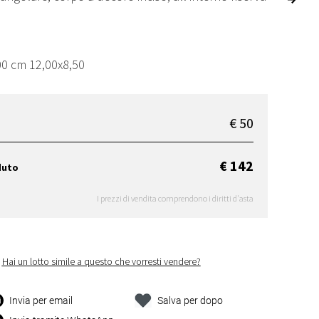
00 cm 12,00x8,50
€ 50
€ 142
duto
I prezzi di vendita comprendono i diritti d'asta
Hai un lotto simile a questo che vorresti vendere?
Invia per email
Salva per dopo