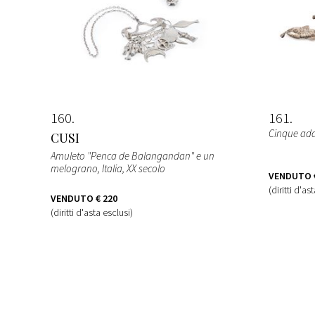
160
161
Cinque ad
CUSI
Amuleto "Penca de Balangandan" e un
melograno
, Italia, XX secolo
VENDUTO
(diritti d'as
VENDUTO
€ 220
(diritti d'asta esclusi)