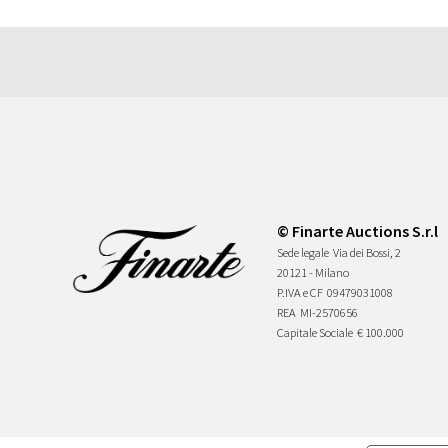
© Finarte Auctions S.r.l
Sede legale
Via dei Bossi, 2
20121 - Milano
P.IVA e CF
09479031008
REA
MI-2570656
Capitale Sociale
€ 100.000