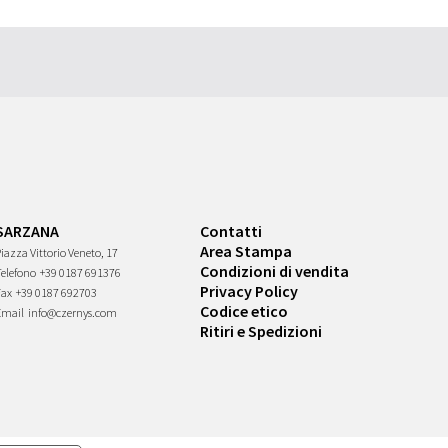
SARZANA
Contatti
Area Stampa
iazza Vittorio Veneto, 17
Condizioni di vendita
Telefono
+39 0187 691376
Privacy Policy
Fax
+39 0187 692703
Codice etico
Email
info@czernys.com
Ritiri e Spedizioni