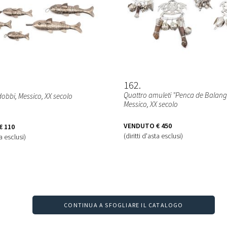
162
Quattro amuleti "Penca de Balan
dobbi
, Messico, XX secolo
Messico, XX secolo
VENDUTO
€ 450
€ 110
(diritti d'asta esclusi)
ta esclusi)
CONTINUA A SFOGLIARE IL CATALOGO