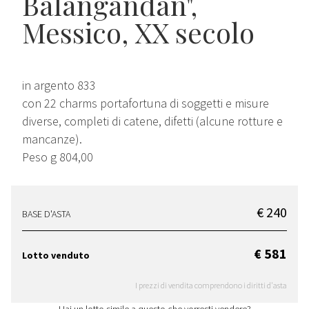
Balangandan"
,
Messico, XX secolo
in argento 833
con 22 charms portafortuna di soggetti e misure
diverse, completi di catene, difetti (alcune rotture e
mancanze).
Peso g 804,00
€ 240
BASE D'ASTA
€ 581
Lotto venduto
I prezzi di vendita comprendono i diritti d'asta