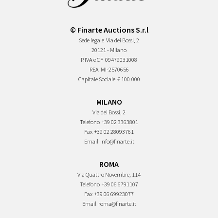
© Finarte Auctions S.r.l
Sede legale
Via dei Bossi, 2
20121 - Milano
P.IVA e CF
09479031008
REA
MI-2570656
Capitale Sociale
€ 100.000
MILANO
Via dei Bossi, 2
Telefono
+39 02 3363801
Fax
+39 02 28093761
Email
info@finarte.it
ROMA
Via Quattro Novembre, 114
Telefono
+39 06 6791107
Fax
+39 06 69923077
Email
roma@finarte.it