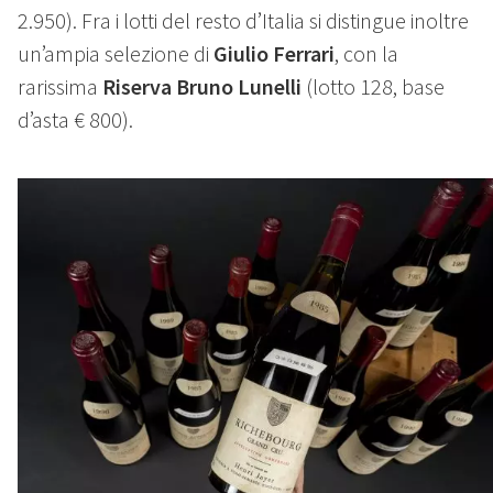
2.950). Fra i lotti del resto d’Italia si distingue inoltre
un’ampia selezione di
Giulio Ferrari
, con la
rarissima
Riserva Bruno Lunelli
(lotto 128, base
d’asta € 800).