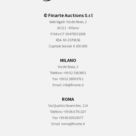
© Finarte Auctions S.r.l
Sede legale
Via dei Bossi, 2
20121 - Milano
P.IVA e CF
09479031008
REA
MI-2570656
Capitale Sociale
€ 100.000
MILANO
Via dei Bossi, 2
Telefono
+39 02 3363801
Fax
+39 02 28093761
Email
info@finarte.it
ROMA
Via Quattro Novembre, 114
Telefono
+39 06 6791107
Fax
+39 06 69923077
Email
roma@finarte.it