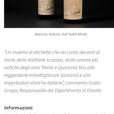
Bowmore, Scotland. Malt Scotch Whisky
“Un insieme di etichette che racconta decenni di
storia delle distillerie scozzesi, dalle annate più
antiche degli anni Trenta e Quaranta fino alle
leggendarie imbottigliature Samaroli e alle
importazioni storiche italiane”, commenta Guido
Groppi, Responsabile del Dipartimento di Finarte.
Informazioni