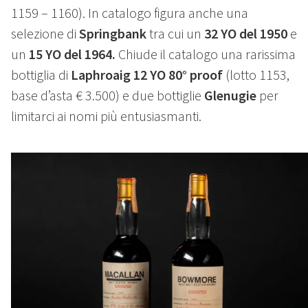
1159 – 1160). In catalogo figura anche una
selezione di
Springbank
tra cui un
32 YO
del 1950
e
un
15 YO del 1964.
Chiude il catalogo una rarissima
bottiglia di
Laphroaig 12 YO 80° proof
(lotto 1153,
base d’asta € 3.500) e due bottiglie
Glenugie
per
limitarci ai nomi più entusiasmanti.