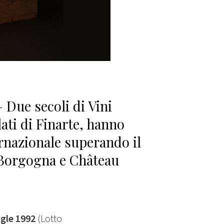
 Due secoli di Vini
ati di Finarte, hanno
rnazionale superando il
r Borgogna e Château
gle 1992
(Lotto