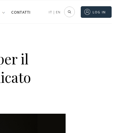
I
CONTATTI
IT
|
EN
LOG IN
er il
icato