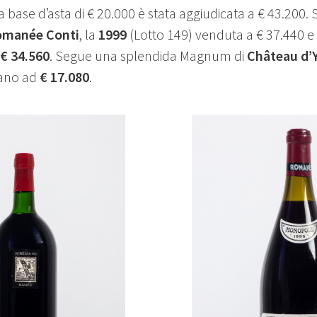
a base d’asta di € 20.000 è stata aggiudicata a € 43.200.
omanée Conti
, la
1999
(Lotto 149) venduta a € 37.440 e
€ 34.560
. Segue una splendida Magnum di
Château d’
mano ad
€ 17.080
.