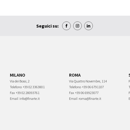
Seguici su:
MILANO
ROMA
Via dei Bossi, 2
Via Quattro Novembre, 114
P
Telefono
+39 02 3363801
Telefono
+39 06 6791107
Fax
+39 02 28093761
Fax
+39 06 69923077
Email
info@finarte.it
Email
roma@finarte.it