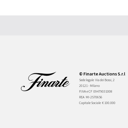
© Finarte Auctions S.r.l
Sede legale
Via dei Bossi, 2
20121 - Milano
P.IVA e CF
09479031008
REA
MI-2570656
Capitale Sociale
€ 100.000