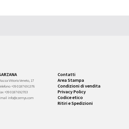
SARZANA
Contatti
Area Stampa
iazza Vittorio Veneto, 17
Condizioni di vendita
Telefono
+39 0187 691376
Privacy Policy
Fax
+39 0187 692703
Codice etico
Email
info@czernys.com
Ritiri e Spedizioni