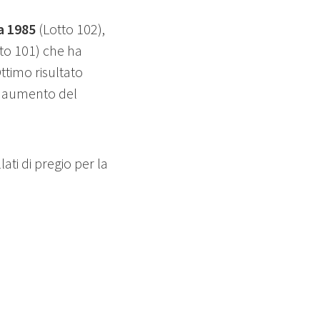
a 1985
(Lotto 102),
to 101) che ha
ttimo risultato
un aumento del
ati di pregio per la