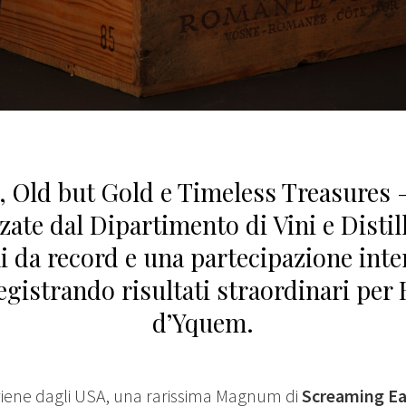
i, Old but Gold e Timeless Treasures –
ate dal Dipartimento di Vini e Distill
i da record e una partecipazione inte
 registrando risultati straordinari pe
d’Yquem.
a viene dagli USA, una rarissima Magnum di
Screaming Ea