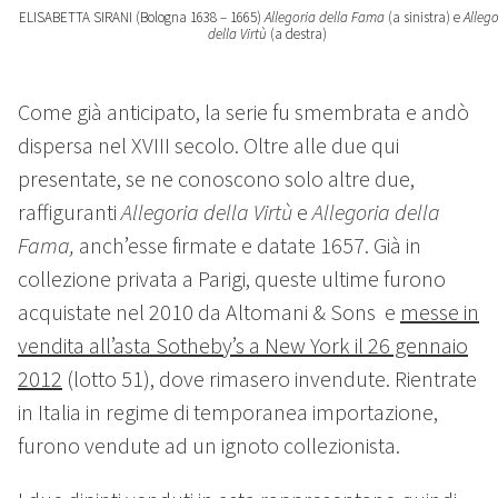
ELISABETTA SIRANI (Bologna 1638 – 1665)
Allegoria della Fama
(a sinistra) e
Allego
della Virtù
(a destra)
Come già anticipato, la serie fu smembrata e andò
dispersa nel XVIII secolo. Oltre alle due qui
presentate, se ne conoscono solo altre due,
raffiguranti
Allegoria della Virtù
e
Allegoria della
Fama,
anch’esse firmate e datate 1657. Già in
collezione privata a Parigi, queste ultime furono
acquistate nel 2010 da Altomani & Sons e
messe in
vendita all’asta Sotheby’s a New York il 26 gennaio
2012
(lotto 51), dove rimasero invendute. Rientrate
in Italia in regime di temporanea importazione,
furono vendute ad un ignoto collezionista.