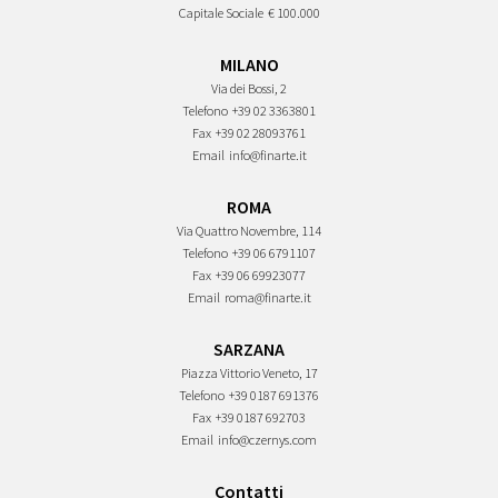
Capitale Sociale
€ 100.000
MILANO
Via dei Bossi, 2
Telefono
+39 02 3363801
Fax
+39 02 28093761
Email
info@finarte.it
ROMA
Via Quattro Novembre, 114
Telefono
+39 06 6791107
Fax
+39 06 69923077
Email
roma@finarte.it
SARZANA
Piazza Vittorio Veneto, 17
Telefono
+39 0187 691376
Fax
+39 0187 692703
Email
info@czernys.com
Contatti