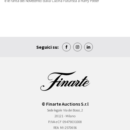
e le rarità del Novecento: dalla Cucina Futurista a Harry Potter
Seguici su:
© Finarte Auctions S.r.l
Sede legale
Via dei Bossi, 2
20121 - Milano
P.IVA e CF
09479031008
REA
MI-2570656