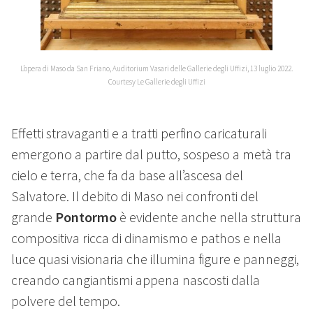
L’opera di Maso da San Friano, Auditorium Vasari delle Gallerie degli Uffizi, 13 luglio 2022.
Courtesy Le Gallerie degli Uffizi
Effetti stravaganti e a tratti perfino caricaturali
emergono a partire dal putto, sospeso a metà tra
cielo e terra, che fa da base all’ascesa del
Salvatore. Il debito di Maso nei confronti del
grande
Pontormo
è evidente anche nella struttura
compositiva ricca di dinamismo e pathos e nella
luce quasi visionaria che illumina figure e panneggi,
creando cangiantismi appena nascosti dalla
polvere del tempo.