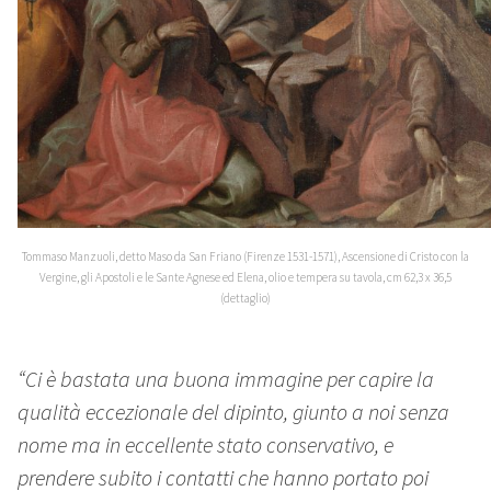
Tommaso Manzuoli, detto Maso da San Friano (Firenze 1531-1571), Ascensione di Cristo con la
Vergine, gli Apostoli e le Sante Agnese ed Elena, olio e tempera su tavola, cm 62,3 x 36,5
(dettaglio)
“Ci è bastata una buona immagine per capire la
qualità eccezionale del dipinto, giunto a noi senza
nome ma in eccellente stato conservativo, e
prendere subito i contatti che hanno portato poi