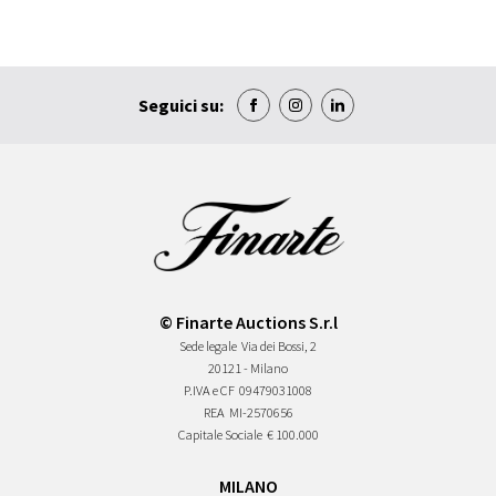
Seguici su:
© Finarte Auctions S.r.l
Sede legale
Via dei Bossi, 2
20121 - Milano
P.IVA e CF
09479031008
REA
MI-2570656
Capitale Sociale
€ 100.000
MILANO