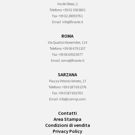
Via dei Bossi, 2
Telefono
+39 02 3363801
Fax
+39 02 28093761
Email
info@finarte.it
ROMA
Via Quattro Novembre, 114
Telefono
+39 06 6791107
Fax
+39 06 69923077
Email
roma@finarte.it
SARZANA
Piazza Vittorio Veneto, 17
Telefono
+39 0187 691376
Fax
+39 0187 692703
Email
info@czernys.com
Contatti
Area Stampa
Condizioni di vendita
Privacy Policy