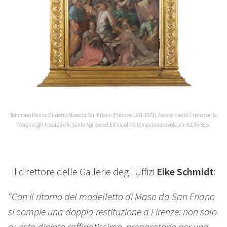
Tommaso Manzuoli, detto Maso da San Friano (Firenze 1531-1571), Ascensione di Cristo con la
Vergine, gli Apostoli e le Sante Agnese ed Elena, olio e tempera su tavola, cm 62,3 x 36,5
Il direttore delle Gallerie degli Uffizi
Eike Schmidt
:
“Con il ritorno del modelletto di Maso da San Friano
si compie una doppia restituzione a Firenze: non solo
questo dipinto raffinatissimo, preparatorio per una