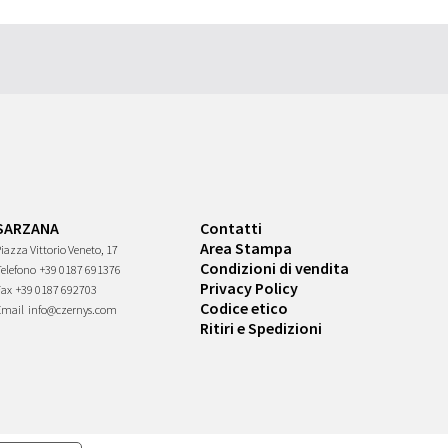
SARZANA
Contatti
Area Stampa
iazza Vittorio Veneto, 17
Condizioni di vendita
Telefono
+39 0187 691376
Privacy Policy
Fax
+39 0187 692703
Codice etico
Email
info@czernys.com
Ritiri e Spedizioni