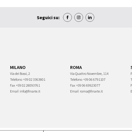
Seguici su:
MILANO
ROMA
Via dei Bossi, 2
Via Quattro Novembre, 114
P
Telefono
+39 02 3363801
Telefono
+39 06 6791107
Fax
+39 02 28093761
Fax
+39 06 69923077
Email
info@finarte.it
Email
roma@finarte.it