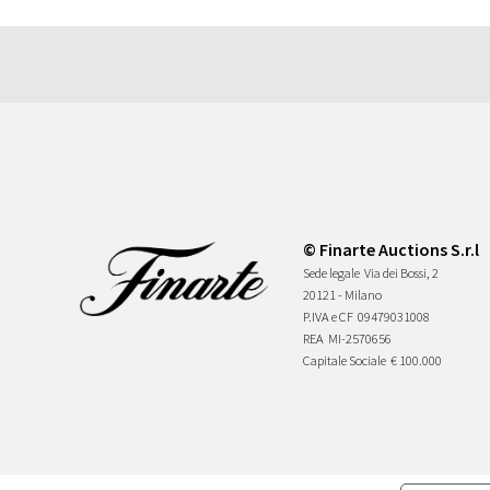
© Finarte Auctions S.r.l
Sede legale
Via dei Bossi, 2
20121 - Milano
P.IVA e CF
09479031008
REA
MI-2570656
Capitale Sociale
€ 100.000