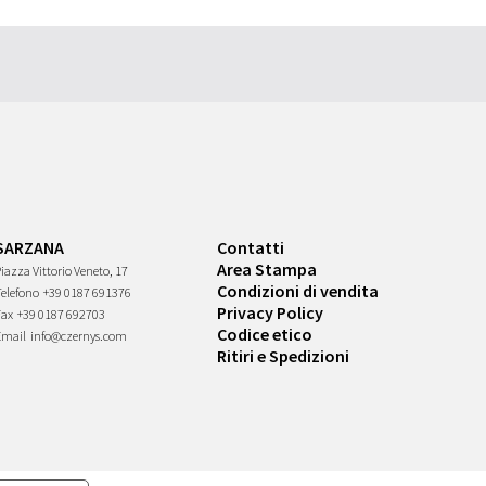
SARZANA
Contatti
Area Stampa
iazza Vittorio Veneto, 17
Condizioni di vendita
Telefono
+39 0187 691376
Privacy Policy
Fax
+39 0187 692703
Codice etico
Email
info@czernys.com
Ritiri e Spedizioni