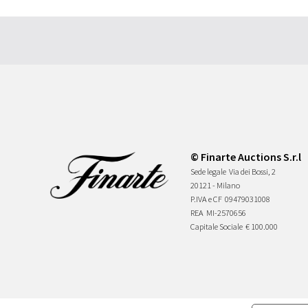
© Finarte Auctions S.r.l
Sede legale
Via dei Bossi, 2
20121 - Milano
P.IVA e CF
09479031008
REA
MI-2570656
Capitale Sociale
€ 100.000