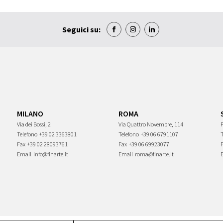
Seguici su:
MILANO
ROMA
Via dei Bossi, 2
Via Quattro Novembre, 114
P
Telefono
+39 02 3363801
Telefono
+39 06 6791107
Fax
+39 02 28093761
Fax
+39 06 69923077
Email
info@finarte.it
Email
roma@finarte.it