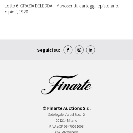
Lotto 6: GRAZIA DELEDDA – Manoscritti, carteggi, epistolario,
dipinti, 1920
Seguici su:
© Finarte Auctions S.r.l
Sede legale
Via dei Bossi, 2
20121 - Milano
P.IVA e CF
09479031008
REA
MI-2570656