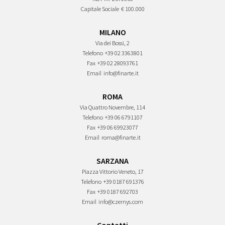
Capitale Sociale
€ 100.000
MILANO
Via dei Bossi, 2
Telefono
+39 02 3363801
Fax
+39 02 28093761
Email
info@finarte.it
ROMA
Via Quattro Novembre, 114
Telefono
+39 06 6791107
Fax
+39 06 69923077
Email
roma@finarte.it
SARZANA
Piazza Vittorio Veneto, 17
Telefono
+39 0187 691376
Fax
+39 0187 692703
Email
info@czernys.com
Contatti