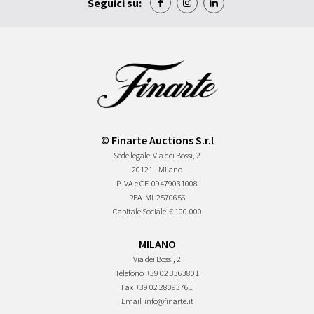
Seguici su:
© Finarte Auctions S.r.l
Sede legale
Via dei Bossi, 2
20121 - Milano
P.IVA e CF
09479031008
REA
MI-2570656
Capitale Sociale
€ 100.000
MILANO
Via dei Bossi, 2
Telefono
+39 02 3363801
Fax
+39 02 28093761
Email
info@finarte.it