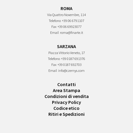
ROMA
Via Quattro Novembre, 114
Telefono
+39 06 6791107
Fax
+39 06 69923077
Email
roma@finarte.it
SARZANA
Piazza Vittorio Veneto, 17
Telefono
+39 0187 691376
Fax
+39 0187 692703
Email
info@czernys.com
Contatti
Area Stampa
Condizioni di vendita
Privacy Policy
Codice etico
Ritiri e Spedizioni