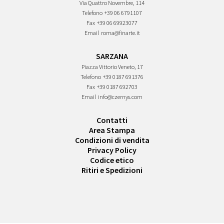
Via Quattro Novembre, 114
Telefono
+39 06 6791107
Fax
+39 06 69923077
Email
roma@finarte.it
SARZANA
Piazza Vittorio Veneto, 17
Telefono
+39 0187 691376
Fax
+39 0187 692703
Email
info@czernys.com
Contatti
Area Stampa
Condizioni di vendita
Privacy Policy
Codice etico
Ritiri e Spedizioni