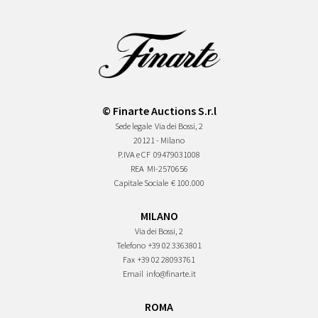
© Finarte Auctions S.r.l
Sede legale
Via dei Bossi, 2
20121 - Milano
P.IVA e CF
09479031008
REA
MI-2570656
Capitale Sociale
€ 100.000
MILANO
Via dei Bossi, 2
Telefono
+39 02 3363801
Fax
+39 02 28093761
Email
info@finarte.it
ROMA