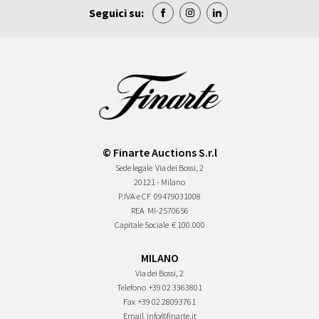
Seguici su:
© Finarte Auctions S.r.l
Sede legale
Via dei Bossi, 2
20121 - Milano
P.IVA e CF
09479031008
REA
MI-2570656
Capitale Sociale
€ 100.000
MILANO
Via dei Bossi, 2
Telefono
+39 02 3363801
Fax
+39 02 28093761
Email
info@finarte.it