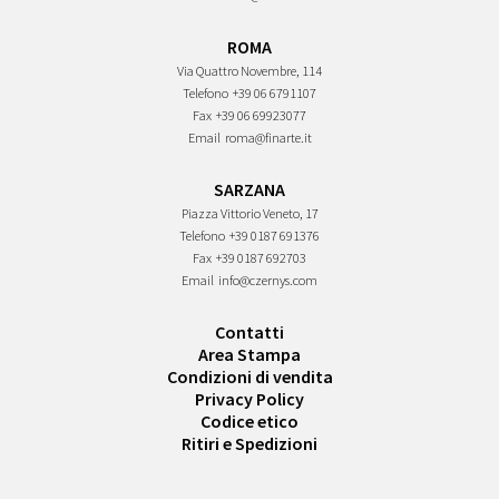
ROMA
Via Quattro Novembre, 114
Telefono
+39 06 6791107
Fax
+39 06 69923077
Email
roma@finarte.it
SARZANA
Piazza Vittorio Veneto, 17
Telefono
+39 0187 691376
Fax
+39 0187 692703
Email
info@czernys.com
Contatti
Area Stampa
Condizioni di vendita
Privacy Policy
Codice etico
Ritiri e Spedizioni