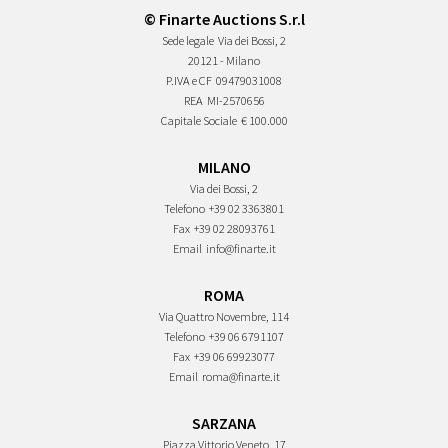
© Finarte Auctions S.r.l
Sede legale
Via dei Bossi, 2
20121 - Milano
P.IVA e CF
09479031008
REA
MI-2570656
Capitale Sociale
€ 100.000
MILANO
Via dei Bossi, 2
Telefono
+39 02 3363801
Fax
+39 02 28093761
Email
info@finarte.it
ROMA
Via Quattro Novembre, 114
Telefono
+39 06 6791107
Fax
+39 06 69923077
Email
roma@finarte.it
SARZANA
Piazza Vittorio Veneto, 17