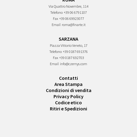
Via Quattro Novembre, 114
Telefono
+39 06 6791107
Fax
+39 06 69923077
Email
roma@finarte.it
SARZANA
Piazza Vittorio Veneto, 17
Telefono
+39 0187 691376
Fax
+39 0187 692703
Email
info@czernys.com
Contatti
Area Stampa
Condizioni di vendita
Privacy Policy
Codice etico
Ritiri e Spedizioni