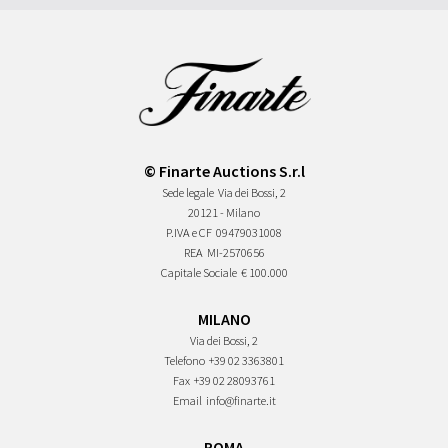
© Finarte Auctions S.r.l
Sede legale
Via dei Bossi, 2
20121 - Milano
P.IVA e CF
09479031008
REA
MI-2570656
Capitale Sociale
€ 100.000
MILANO
Via dei Bossi, 2
Telefono
+39 02 3363801
Fax
+39 02 28093761
Email
info@finarte.it
ROMA