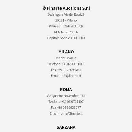
© Finarte Auctions S.r.l
Sede legale
Via dei Bossi, 2
20121 - Milano
P.IVA e CF
09479031008
REA
MI-2570656
Capitale Sociale
€ 100.000
MILANO
Via dei Bossi, 2
Telefono
+39 02 3363801
Fax
+39 02 28093761
Email
info@finarte.it
ROMA
Via Quattro Novembre, 114
Telefono
+39 06 6791107
Fax
+39 06 69923077
Email
roma@finarte.it
SARZANA