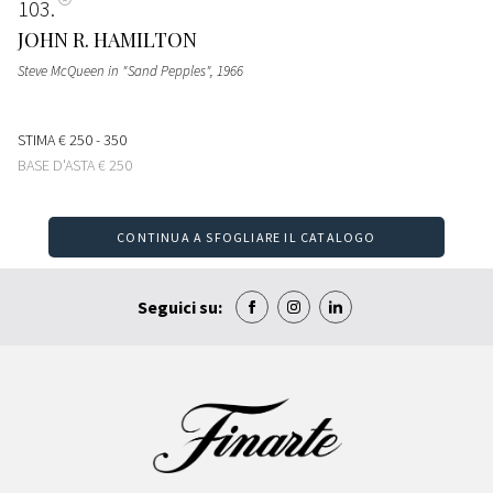
103
JOHN R. HAMILTON
Steve McQueen in "Sand Pepples"
, 1966
STIMA
€ 250 - 350
BASE D'ASTA
€ 250
CONTINUA A SFOGLIARE IL CATALOGO
Seguici su: