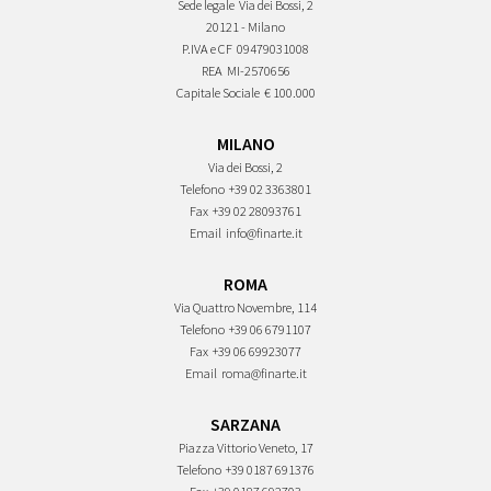
Sede legale
Via dei Bossi, 2
20121 - Milano
P.IVA e CF
09479031008
REA
MI-2570656
Capitale Sociale
€ 100.000
MILANO
Via dei Bossi, 2
Telefono
+39 02 3363801
Fax
+39 02 28093761
Email
info@finarte.it
ROMA
Via Quattro Novembre, 114
Telefono
+39 06 6791107
Fax
+39 06 69923077
Email
roma@finarte.it
SARZANA
Piazza Vittorio Veneto, 17
Telefono
+39 0187 691376