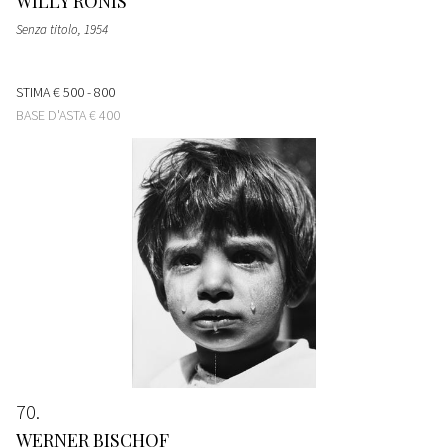
WILLY RONIS
Senza titolo
, 1954
STIMA
€ 500 - 800
BASE D'ASTA
€ 400
70
WERNER BISCHOF