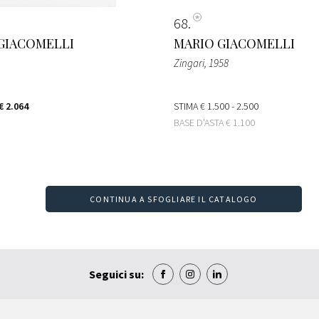
68
GIACOMELLI
MARIO GIACOMELLI
Zingari
, 1958
€ 2.064
STIMA
€ 1.500 - 2.500
BASE D'ASTA
€ 1.100
CONTINUA A SFOGLIARE IL CATALOGO
Seguici su: