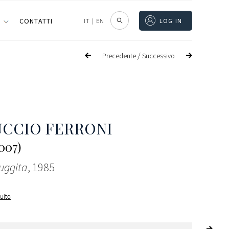
I
CONTATTI
IT
|
EN
LOG IN
/
Precedente
Successivo
CCIO FERRONI
2007)
uggita
, 1985
guito