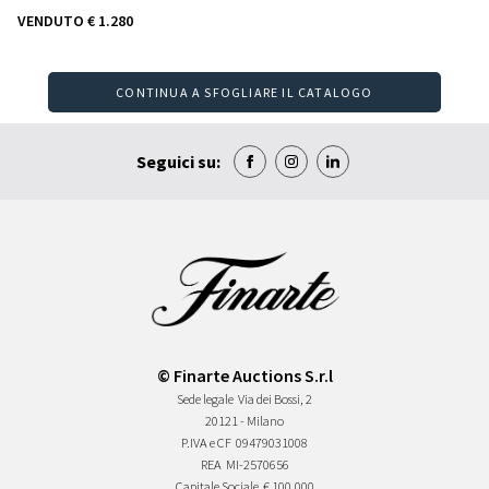
VENDUTO
€ 1.280
CONTINUA A SFOGLIARE IL CATALOGO
Seguici su:
© Finarte Auctions S.r.l
Sede legale
Via dei Bossi, 2
20121 - Milano
P.IVA e CF
09479031008
REA
MI-2570656
Capitale Sociale
€ 100.000