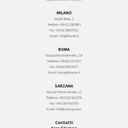
MILANO
Via dei Bossi, 2
Telefono
+39 02 3363801
Fax
+39 02 28093761
Email
info@finarte.it
ROMA
Via Quattro Novembre, 114
Telefono
+39 06 6791107
Fax
+39 06 69923077
Email
roma@finarte.it
SARZANA
Piazza Vittorio Veneto, 17
Telefono
+39 0187 691376
Fax
+39 0187 692703
Email
info@czernys.com
Contatti