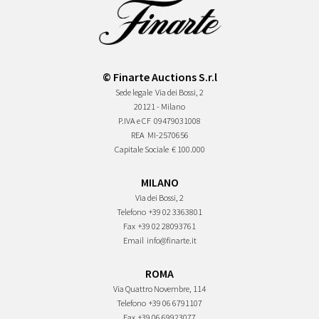
© Finarte Auctions S.r.l
Sede legale
Via dei Bossi, 2
20121 - Milano
P.IVA e CF
09479031008
REA
MI-2570656
Capitale Sociale
€ 100.000
MILANO
Via dei Bossi, 2
Telefono
+39 02 3363801
Fax
+39 02 28093761
Email
info@finarte.it
ROMA
Via Quattro Novembre, 114
Telefono
+39 06 6791107
Fax
+39 06 69923077