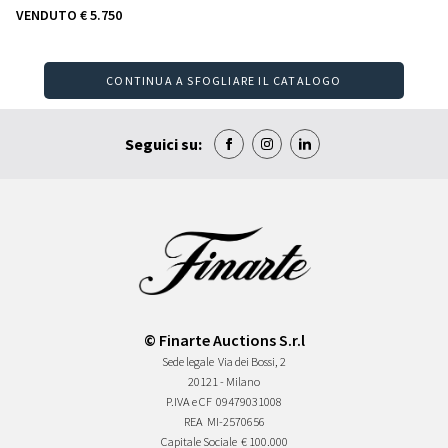
VENDUTO
€ 5.750
CONTINUA A SFOGLIARE IL CATALOGO
Seguici su:
© Finarte Auctions S.r.l
Sede legale
Via dei Bossi, 2
20121 - Milano
P.IVA e CF
09479031008
REA
MI-2570656
Capitale Sociale
€ 100.000