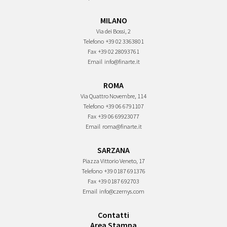
MILANO
Via dei Bossi, 2
Telefono
+39 02 3363801
Fax
+39 02 28093761
Email
info@finarte.it
ROMA
Via Quattro Novembre, 114
Telefono
+39 06 6791107
Fax
+39 06 69923077
Email
roma@finarte.it
SARZANA
Piazza Vittorio Veneto, 17
Telefono
+39 0187 691376
Fax
+39 0187 692703
Email
info@czernys.com
Contatti
Area Stampa