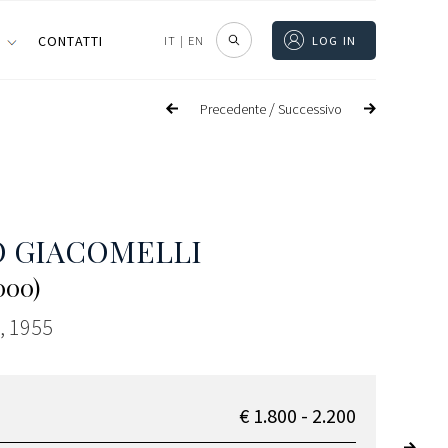
I
CONTATTI
IT
|
EN
LOG IN
/
Precedente
Successivo
 GIACOMELLI
000)
, 1955
€ 1.800 - 2.200