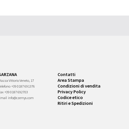
SARZANA
Contatti
Area Stampa
iazza Vittorio Veneto, 17
Condizioni di vendita
Telefono
+39 0187 691376
Privacy Policy
Fax
+39 0187 692703
Codice etico
Email
info@czernys.com
Ritiri e Spedizioni