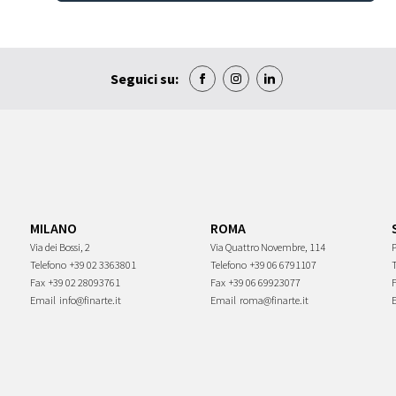
Seguici su:
MILANO
ROMA
Via dei Bossi, 2
Via Quattro Novembre, 114
P
Telefono
+39 02 3363801
Telefono
+39 06 6791107
Fax
+39 02 28093761
Fax
+39 06 69923077
Email
info@finarte.it
Email
roma@finarte.it