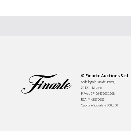
© Finarte Auctions S.r.l
Sede legale
Via dei Bossi, 2
20121 - Milano
P.IVA e CF
09479031008
REA
MI-2570656
Capitale Sociale
€ 100.000