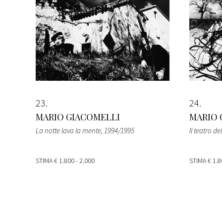
23
24
MARIO GIACOMELLI
MARIO 
La notte lava la mente
, 1994/1995
Il teatro de
STIMA
€ 1.800 - 2.000
STIMA
€ 1.8