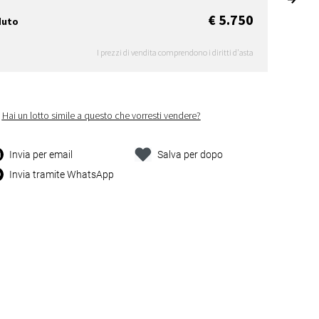
€ 5.750
duto
I prezzi di vendita comprendono i diritti d'asta
Hai un lotto simile a questo che vorresti vendere?
Invia per email
Salva per dopo
Invia tramite WhatsApp