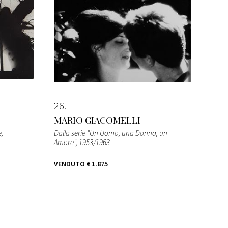
26
MARIO GIACOMELLI
e
,
Dalla serie "Un Uomo, una Donna, un
Amore"
, 1953/1963
VENDUTO
€ 1.875