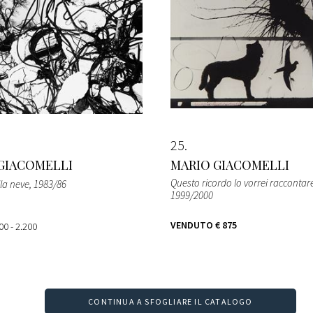
25
GIACOMELLI
MARIO GIACOMELLI
Questo ricordo lo vorrei raccontar
lla neve
, 1983/86
1999/2000
VENDUTO
€ 875
00 - 2.200
CONTINUA A SFOGLIARE IL CATALOGO