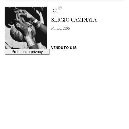
32
SERGIO CAMINATA
Himba
, 1995
VENDUTO
€ 65
33
CARNAGHI
Val Malenco - Pizzo Scalino
, anni 1890
STIMA
€ 150 - 200
Lotto chiuso