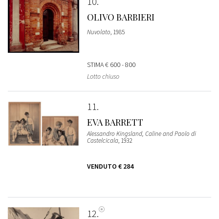
10
OLIVO BARBIERI
Nuvolato
, 1985
STIMA
€ 600 - 800
Lotto chiuso
11
EVA BARRETT
Alessandro Kingsland, Caline and Paolo di
Castelcicala
, 1932
VENDUTO
€ 284
12