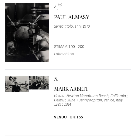
4
PAUL ALMASY
Senza titolo
, anni 1970
STIMA
€ 100 - 200
Lotto chiuso
5
MARK ARBEIT
Helmut Newton Manatthan Beach, California ;
Helmut, June + Jenny Kapitan, Venice, Italy
,
1979 ; 1984
VENDUTO
€ 155