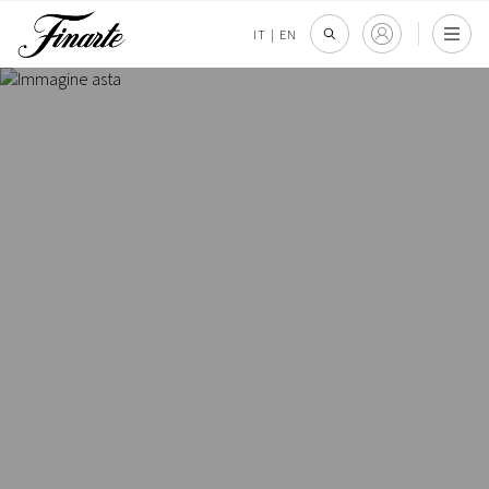
IT
|
EN