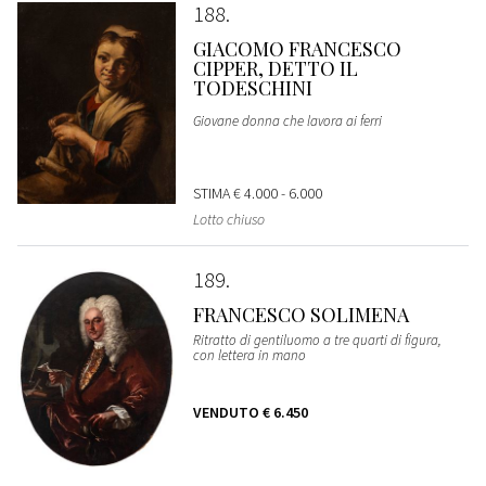
188
GIACOMO FRANCESCO
CIPPER, DETTO IL
TODESCHINI
Giovane donna che lavora ai ferri
STIMA
€ 4.000 - 6.000
Lotto chiuso
189
FRANCESCO SOLIMENA
Ritratto di gentiluomo a tre quarti di figura,
con lettera in mano
VENDUTO
€ 6.450