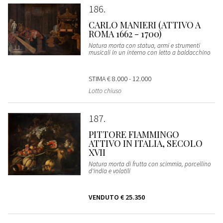
186
CARLO MANIERI (ATTIVO A
ROMA 1662 - 1700)
Natura morta con statua, armi e strumenti
musicali in un interno con letto a baldacchino
STIMA
€ 8.000 - 12.000
Lotto chiuso
187
PITTORE FIAMMINGO
ATTIVO IN ITALIA, SECOLO
XVII
Natura morta di frutta con scimmia, porcellino
d'india e volatili
VENDUTO
€ 25.350