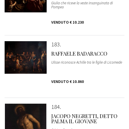
Giulia che riceve la veste insanguinata di
Pompeo
VENDUTO
€ 10.230
183
RAFFAELE BADARACCO
Ulisse riconosce Achille tra le figlie di Licomede
VENDUTO
€ 10.860
184
JACOPO NEGRETTI, DETTO
PALMA IL GIOVANE