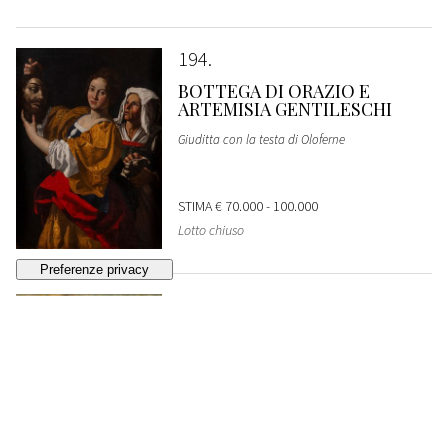
194
BOTTEGA DI ORAZIO E
ARTEMISIA GENTILESCHI
Giuditta con la testa di Oloferne
STIMA
€ 70.000 - 100.000
Lotto chiuso
195
JOOST CORNELISZ
DROOCHSLOOT
Scena di villaggio