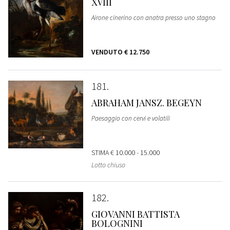
XVIII
Airone cinerino con anatra presso uno stagno
VENDUTO
€ 12.750
181
ABRAHAM JANSZ. BEGEYN
Paesaggio con cervi e volatili
STIMA
€ 10.000 - 15.000
Lotto chiuso
182
GIOVANNI BATTISTA
BOLOGNINI