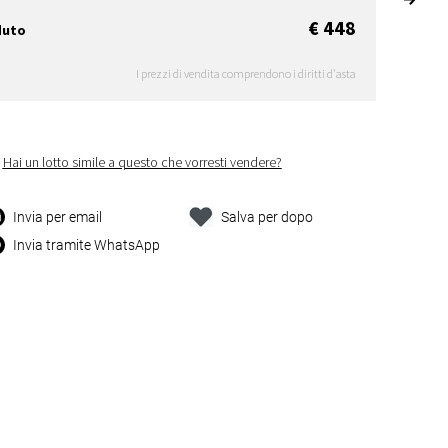
€ 448
duto
I prezzi di vendita comprendono i diritti d'asta
Hai un lotto simile a questo che vorresti vendere?
Invia per email
Salva per dopo
Invia tramite WhatsApp