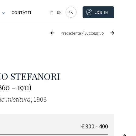
I
CONTATTI
IT
|
EN
LOG IN
/
Precedente
Successivo
IO STEFANORI
60 - 1911)
la mietitura
, 1903
€ 300 - 400