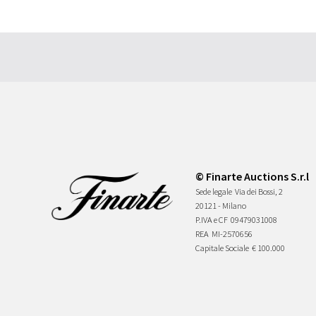
© Finarte Auctions S.r.l
Sede legale
Via dei Bossi, 2
20121 - Milano
P.IVA e CF
09479031008
REA
MI-2570656
Capitale Sociale
€ 100.000