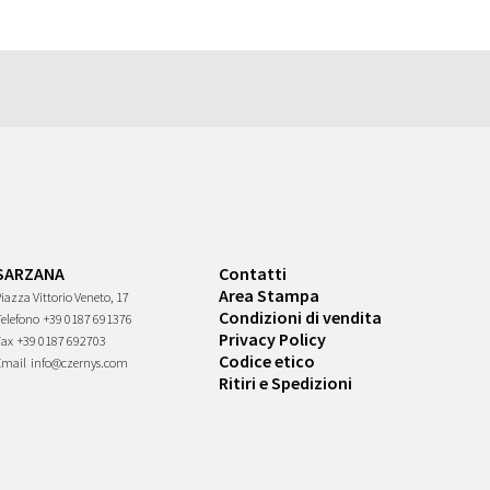
SARZANA
Contatti
Area Stampa
iazza Vittorio Veneto, 17
Condizioni di vendita
Telefono
+39 0187 691376
Privacy Policy
Fax
+39 0187 692703
Codice etico
Email
info@czernys.com
Ritiri e Spedizioni