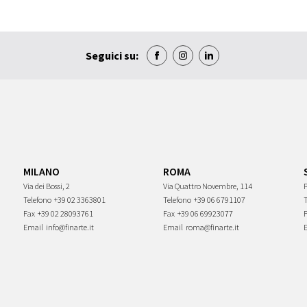
Seguici su:
MILANO
ROMA
Via dei Bossi, 2
Via Quattro Novembre, 114
P
Telefono
+39 02 3363801
Telefono
+39 06 6791107
Fax
+39 02 28093761
Fax
+39 06 69923077
Email
info@finarte.it
Email
roma@finarte.it