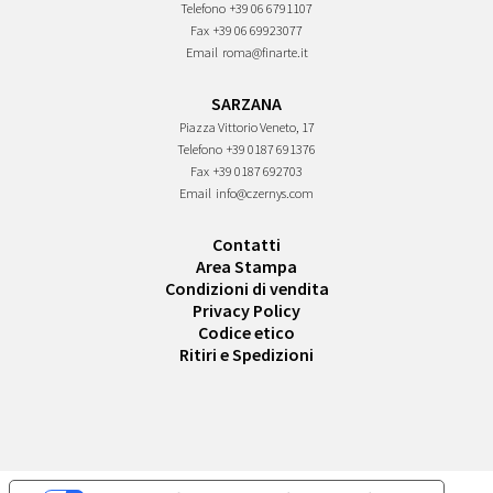
Telefono
+39 06 6791107
Fax
+39 06 69923077
Email
roma@finarte.it
SARZANA
Piazza Vittorio Veneto, 17
Telefono
+39 0187 691376
Fax
+39 0187 692703
Email
info@czernys.com
Contatti
Area Stampa
Condizioni di vendita
Privacy Policy
Codice etico
Ritiri e Spedizioni