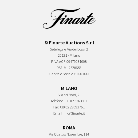
© Finarte Auctions S.r.l
Sede legale
Via dei Bossi, 2
20121 - Milano
P.IVA e CF
09479031008
REA
MI-2570656
Capitale Sociale
€ 100.000
MILANO
Via dei Bossi, 2
Telefono
+39 02 3363801
Fax
+39 02 28093761
Email
info@finarte.it
ROMA
Via Quattro Novembre, 114