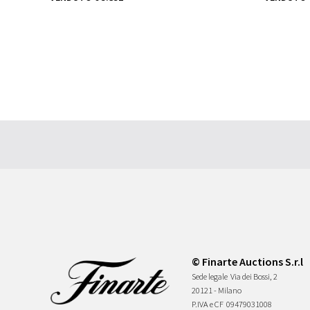
© Finarte Auctions S.r.l
Sede legale
Via dei Bossi, 2
20121 - Milano
P.IVA e CF
09479031008