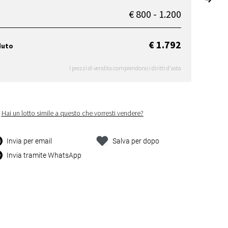
€ 800 - 1.200
€ 1.792
duto
I prezzi di vendita comprendono i diritti d'asta
Hai un lotto simile a questo che vorresti vendere?
Invia per email
Salva per dopo
Invia tramite WhatsApp