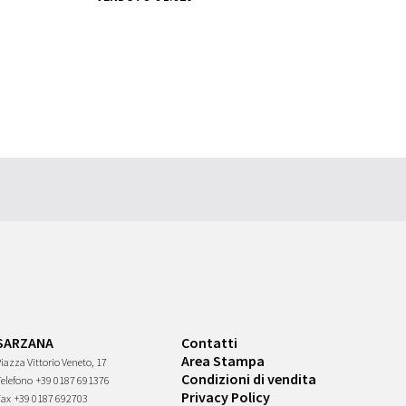
SARZANA
Contatti
Area Stampa
iazza Vittorio Veneto, 17
Condizioni di vendita
Telefono
+39 0187 691376
Privacy Policy
Fax
+39 0187 692703