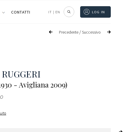
I
CONTATTI
IT
|
EN
LOG IN
/
Precedente
Successivo
 RUGGERI
1930 - Avigliana 2009)
lo
guito