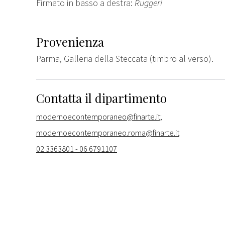
Firmato in basso a destra:
Ruggeri
Provenienza
Parma, Galleria della Steccata (timbro al verso).
Contatta il dipartimento
modernoecontemporaneo@finarte.it;
modernoecontemporaneo.roma@finarte.it
02 3363801 - 06 6791107