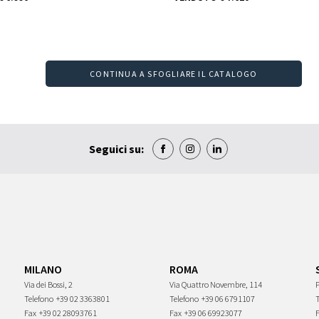
CONTINUA A SFOGLIARE IL CATALOGO
Seguici su:
MILANO
ROMA
Via dei Bossi, 2
Via Quattro Novembre, 114
P
Telefono
+39 02 3363801
Telefono
+39 06 6791107
Fax
+39 02 28093761
Fax
+39 06 69923077